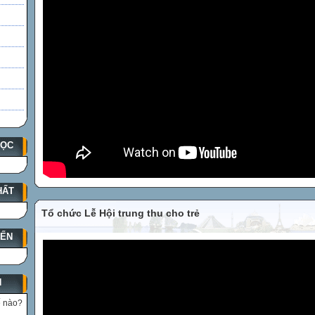
HỌC
HẤT
Tổ chức Lễ Hội trung thu cho trẻ
YẾN
N
ế nào?