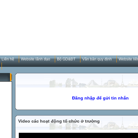
Liên hệ
Website lãnh đạo
Bộ GD&ĐT
Văn bản quy định
Website liê
Đăng nhập để gửi tin nhắn
Video các hoạt động tổ chức ở trường