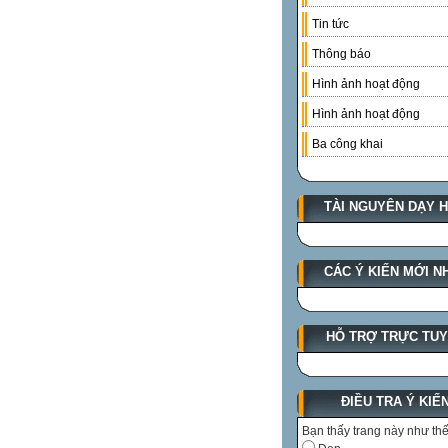
Tin tức
Thông báo
Hình ảnh hoạt động
Hình ảnh hoạt động
Ba công khai
TÀI NGUYÊN DẠY 
CÁC Ý KIẾN MỚI N
HỖ TRỢ TRỰC TU
ĐIỀU TRA Ý KIẾ
Bạn thấy trang này như th