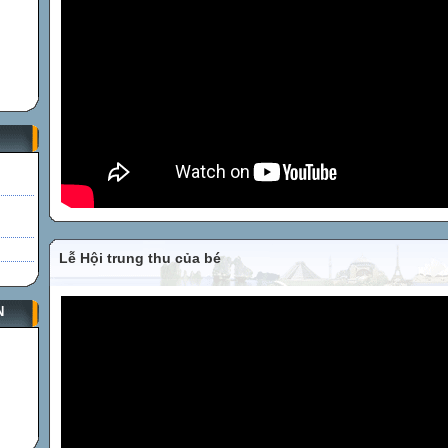
Lễ Hội trung thu của bé
N