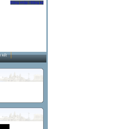
Đăng nhập / Đăng ký
n kết