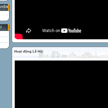
UYẾN
U
Hoạt động Lễ Hội