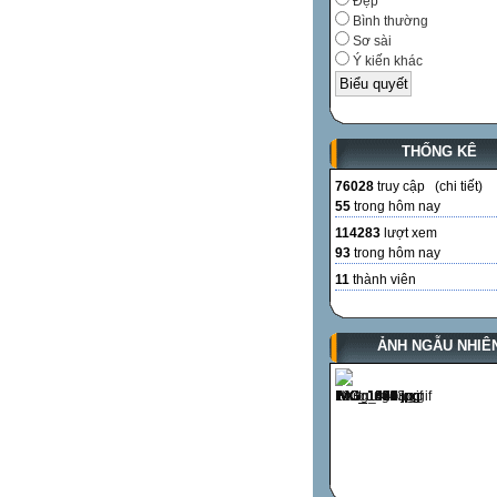
Đẹp
Bình thường
Sơ sài
Ý kiến khác
THỐNG KÊ
76028
truy cập (
chi tiết
)
55
trong hôm nay
114283
lượt xem
93
trong hôm nay
11
thành viên
ẢNH NGẪU NHIÊ