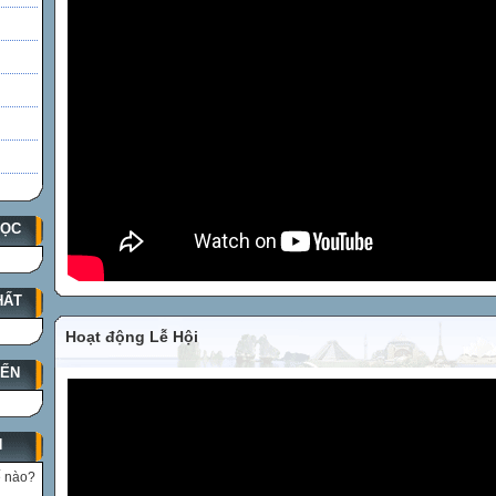
HỌC
HẤT
Hoạt động Lễ Hội
YẾN
N
ế nào?