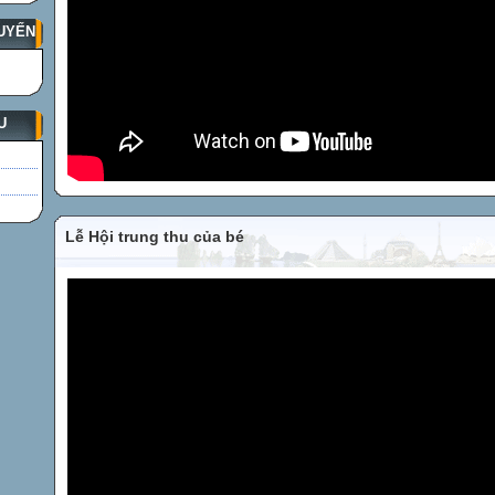
UYẾN
U
Lễ Hội trung thu của bé