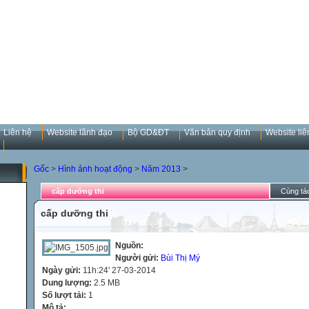
Liên hệ
Website lãnh đạo
Bộ GD&ĐT
Văn bản quy định
Website liê
Gốc
>
Hình ảnh hoạt động
>
Năm 2013
>
cấp dưỡng thi
Cùng tác
cấp dưỡng thi
Nguồn:
Người gửi:
Bùi Thị Mý
Ngày gửi:
11h:24' 27-03-2014
Dung lượng:
2.5 MB
Số lượt tải:
1
Mô tả: