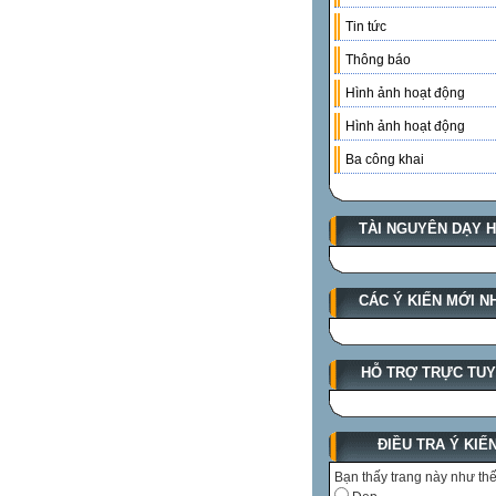
Tin tức
Thông báo
Hình ảnh hoạt động
Hình ảnh hoạt động
Ba công khai
TÀI NGUYÊN DẠY 
CÁC Ý KIẾN MỚI N
HỖ TRỢ TRỰC TU
ĐIỀU TRA Ý KIẾ
Bạn thấy trang này như th