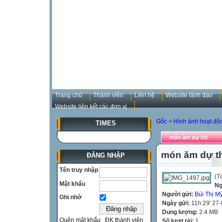
Trang chủ
Thành viên
Liên hệ
Website lãnh đạo
Website liên kết các đơn vị
Gốc
>
Hình ảnh hoạt đô
TIMES
món ăm dự thi
món ăm dự t
ĐĂNG NHẬP
Tên truy nhập
(
T
Mật khẩu
Ng
Người gửi:
Bùi Thị M
Ghi nhớ
Ngày gửi:
11h:29' 27
Dung lượng:
2.4 MB
Quên mật khẩu
ĐK thành viên
Số lượt tải:
1