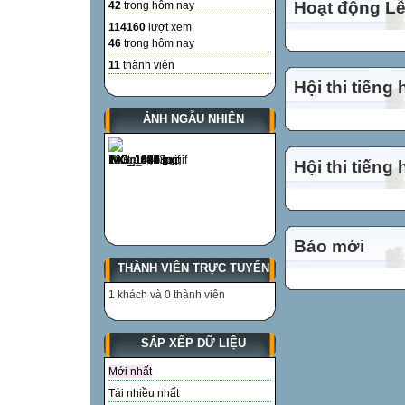
Hoạt động Lễ
42
trong hôm nay
114160
lượt xem
46
trong hôm nay
11
thành viên
Hội thi tiếng
ẢNH NGẪU NHIÊN
Hội thi tiếng
Báo mới
THÀNH VIÊN TRỰC TUYẾN
1 khách và 0 thành viên
SẮP XẾP DỮ LIỆU
Mới nhất
Tải nhiều nhất