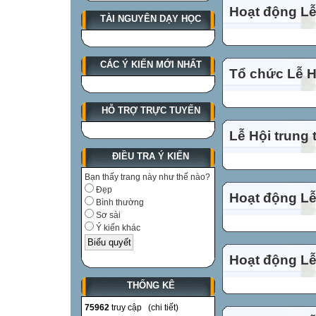
Hoạt động Lễ
TÀI NGUYÊN DẠY HỌC
CÁC Ý KIẾN MỚI NHẤT
Tổ chức Lễ Hộ
HỖ TRỢ TRỰC TUYẾN
Lễ Hội trung 
ĐIỀU TRA Ý KIẾN
Bạn thấy trang này như thế nào?
Đẹp
Hoạt động Lễ
Bình thường
Sơ sài
Ý kiến khác
Hoạt động Lễ
THỐNG KÊ
75962
truy cập (
chi tiết
)