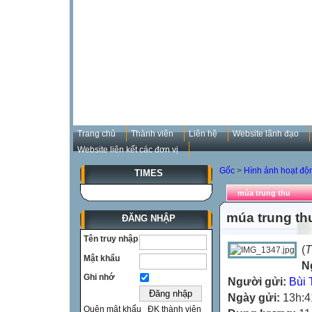
Trang chủ
Thành viên
Liên hệ
Website lãnh đạo
Website liên kết các đơn vị
Gốc
>
Hình ảnh hoạt đô
TIMES
múa trung thu
múa trung th
ĐĂNG NHẬP
Tên truy nhập
(
T
Mật khẩu
N
Ghi nhớ
Người gửi:
Bùi 
Ngày gửi:
13h:4
Quên mật khẩu
ĐK thành viên