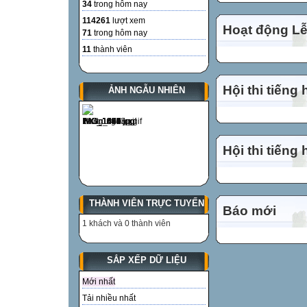
34
trong hôm nay
114261
lượt xem
Hoạt động Lễ
71
trong hôm nay
11
thành viên
Hội thi tiếng
ẢNH NGẪU NHIÊN
Hội thi tiếng
THÀNH VIÊN TRỰC TUYẾN
Báo mới
1 khách và 0 thành viên
SẮP XẾP DỮ LIỆU
Mới nhất
Tải nhiều nhất