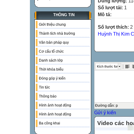
Dung lượng:
11
Số lượt tải:
1
Mô tả:
THÔNG TIN
Giới thiệu chung
Số lượt thích:
2 
Huỳnh Thị Kim 
Thành tích nhà trường
Văn bản pháp quy
Cơ cấu tổ chức
Danh sách lớp
Kích thước font
Thời khóa biểu
Đóng góp ý kiến
Tin tức
Thông báo
Hình ảnh hoạt động
Đường dẫn
:
p
Gửi ý kiến
Hình ảnh hoạt động
Video các ho
Ba công khai