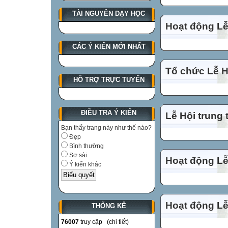
TÀI NGUYÊN DẠY HỌC
Hoạt động Lễ
CÁC Ý KIẾN MỚI NHẤT
Tổ chức Lễ Hộ
HỖ TRỢ TRỰC TUYẾN
ĐIỀU TRA Ý KIẾN
Lễ Hội trung 
Bạn thấy trang này như thế nào?
Đẹp
Bình thường
Sơ sài
Hoạt động Lễ
Ý kiến khác
Hoạt động Lễ
THỐNG KÊ
76007
truy cập (
chi tiết
)