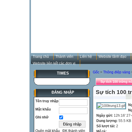
Trang chủ
Thành viên
Liên hệ
Website lãnh đạo
Website liên kết các đơn vị
Gốc
>
Thông điệp vàng
TIMES
Sự tích 100 trứng n
Sự tích 100 
ĐĂNG NHẬP
Tên truy nhập
N
Mật khẩu
N
Ngày gửi:
12h:16' 27
Ghi nhớ
Dung lượng:
55.5 KB
Số lượt tải:
2
Quên mật khẩu
ĐK thành viên
Mô tả: