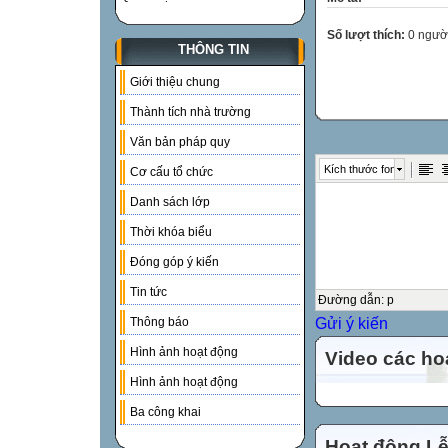
Số lượt thích:
0 ngườ
THÔNG TIN
Giới thiệu chung
Thành tích nhà trường
Văn bản pháp quy
Kích thước font
Cơ cấu tổ chức
Danh sách lớp
Thời khóa biểu
Đóng góp ý kiến
Tin tức
Đường dẫn
:
p
Gửi ý kiến
Thông báo
Hình ảnh hoạt động
Video các ho
Hình ảnh hoạt động
Ba công khai
Hoạt động Lễ