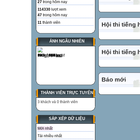
27
trong hôm nay
114330
lượt xem
47
trong hôm nay
11
thành viên
Hội thi tiếng
ẢNH NGẪU NHIÊN
Hội thi tiếng
Báo mới
THÀNH VIÊN TRỰC TUYẾN
3 khách và 0 thành viên
SẮP XẾP DỮ LIỆU
Mới nhất
Tải nhiều nhất