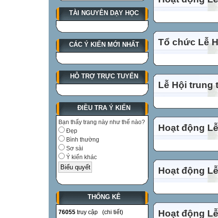
TÀI NGUYÊN DẠY HỌC
Tổ chức Lễ Hộ
CÁC Ý KIẾN MỚI NHẤT
HỖ TRỢ TRỰC TUYẾN
Lễ Hội trung 
ĐIỀU TRA Ý KIẾN
Bạn thấy trang này như thế nào?
Hoạt động Lễ
Đẹp
Bình thường
Sơ sài
Ý kiến khác
Hoạt động Lễ
THỐNG KÊ
Hoạt động Lễ
76055
truy cập (
chi tiết
)