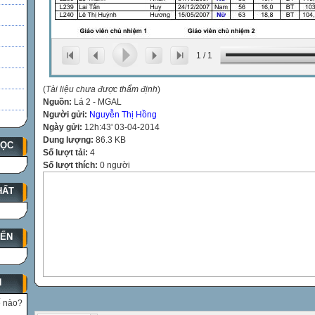
1
/
1
(
Tài liệu chưa được thẩm định
)
Nguồn:
Lá 2 - MGAL
Người gửi:
Nguyễn Thị Hồng
Ngày gửi:
12h:43' 03-04-2014
Dung lượng:
86.3 KB
HỌC
Số lượt tải:
4
Số lượt thích:
0 người
HẤT
YẾN
N
ế nào?