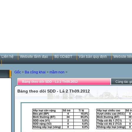
Liên hệ
Website lãnh đạo
Bộ GD&ĐT
Văn bản quy định
Website liê
Gốc
>
Ba công khai
>
mầm non
>
Bảng theo dõi SDD - Lá 2 Th09.2012
Cùng tác gi
Bảng theo dõi SDD - Lá 2 Th09.2012