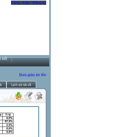
Đăng nhập / Đăng ký
n kết
Đưa giáo án lên
ả
Lịch sử tải về