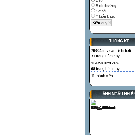
Đẹp
Bình thường
Sơ sài
Ý kiến khác
THỐNG KÊ
76004
truy cập (
chi tiết
)
31
trong hôm nay
114258
lượt xem
68
trong hôm nay
11
thành viên
ẢNH NGẪU NHIÊ