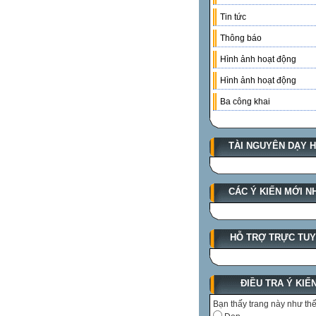
Tin tức
Thông báo
Hình ảnh hoạt động
Hình ảnh hoạt động
Ba công khai
TÀI NGUYÊN DẠY 
CÁC Ý KIẾN MỚI N
HỖ TRỢ TRỰC TU
ĐIỀU TRA Ý KIẾ
Bạn thấy trang này như th