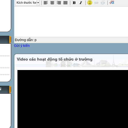
Kích thước font
Đường dẫn
:
p
Gửi ý kiến
Video các hoạt động tổ chức ở trường
N