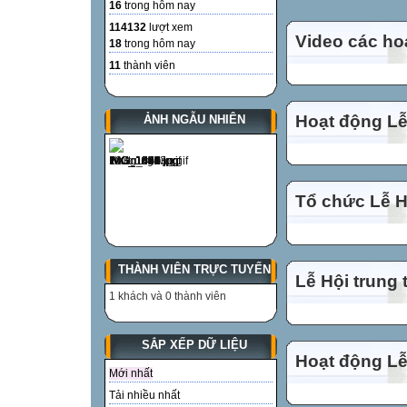
16
trong hôm nay
114132
lượt xem
Video các ho
18
trong hôm nay
11
thành viên
Hoạt động Lễ
ẢNH NGẪU NHIÊN
Tổ chức Lễ Hộ
THÀNH VIÊN TRỰC TUYẾN
Lễ Hội trung 
1 khách và 0 thành viên
SẮP XẾP DỮ LIỆU
Hoạt động Lễ
Mới nhất
Tải nhiều nhất