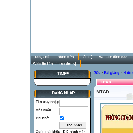
Trang chủ
Thành viên
Liên hệ
Website lãnh đạo
Website liên kết các đơn vị
Gốc
>
Bài giảng
>
Những
TIMES
MTGD
MTGD
ĐĂNG NHẬP
Tên truy nhập
Mật khẩu
Ghi nhớ
Quên mật khẩu
ĐK thành viên