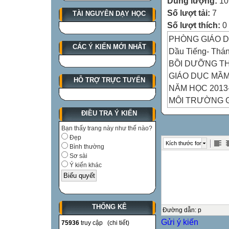
Dung lượng:
10
Số lượt tải:
7
TÀI NGUYÊN DẠY HỌC
Số lượt thích:
0
PHÒNG GIÁO D
CÁC Ý KIẾN MỚI NHẤT
Dầu Tiếng- Thá
BỒI DƯỠNG T
GIÁO DỤC MẦ
HỖ TRỢ TRỰC TUYẾN
NĂM HỌC 2013
MÔI TRƯỜNG 
CHO TRẺ MẦM
ĐIỀU TRA Ý KIẾN
Bạn thấy trang này như thế nào?
Đẹp
Kích thước font
Bình thường
MÔI TRƯỜNG B
Sơ sài
Ý kiến khác
THỐNG KÊ
Đường dẫn
:
p
Gửi ý kiến
75936
truy cập (
chi tiết
)