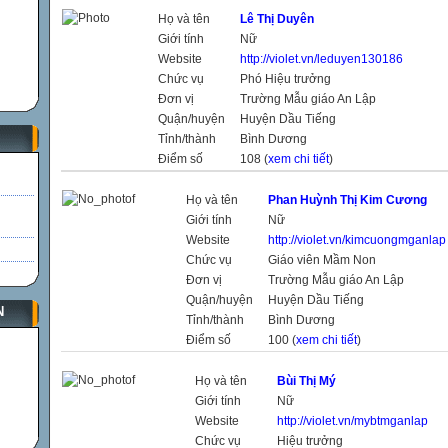
Họ và tên
Lê Thị Duyên
Giới tính
Nữ
Website
http://violet.vn/leduyen130186
Chức vụ
Phó Hiệu trưởng
Đơn vị
Trường Mẫu giáo An Lập
Quận/huyện
Huyện Dầu Tiếng
Tỉnh/thành
Bình Dương
Điểm số
108 (
xem chi tiết
)
Họ và tên
Phan Huỳnh Thị Kim Cương
Giới tính
Nữ
Website
http://violet.vn/kimcuongmganlap
Chức vụ
Giáo viên Mầm Non
Đơn vị
Trường Mẫu giáo An Lập
Quận/huyện
Huyện Dầu Tiếng
N
Tỉnh/thành
Bình Dương
Điểm số
100 (
xem chi tiết
)
Họ và tên
Bùi Thị Mý
Giới tính
Nữ
Website
http://violet.vn/mybtmganlap
Chức vụ
Hiệu trưởng