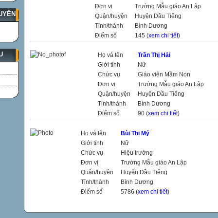
Đơn vị
Trường Mẫu giáo An Lập
UYẾN
Quận/huyện
Huyện Dầu Tiếng
Tỉnh/thành
Bình Dương
Điểm số
145 (
xem chi tiết
)
U
Họ và tên
Trần Thị Hải
Giới tính
Nữ
Chức vụ
Giáo viên Mầm Non
Đơn vị
Trường Mẫu giáo An Lập
Quận/huyện
Huyện Dầu Tiếng
Tỉnh/thành
Bình Dương
Điểm số
90 (
xem chi tiết
)
Họ và tên
Bùi Thị Mý
Giới tính
Nữ
Chức vụ
Hiệu trưởng
Đơn vị
Trường Mẫu giáo An Lập
Quận/huyện
Huyện Dầu Tiếng
Tỉnh/thành
Bình Dương
Điểm số
5786 (
xem chi tiết
)