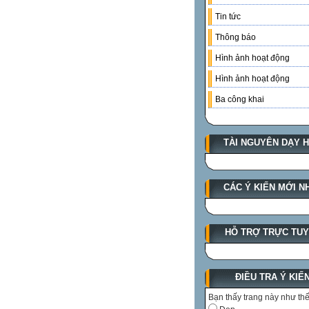
Tin tức
Thông báo
Hình ảnh hoạt động
Hình ảnh hoạt động
Ba công khai
TÀI NGUYÊN DẠY 
CÁC Ý KIẾN MỚI N
HỖ TRỢ TRỰC TU
ĐIỀU TRA Ý KIẾ
Bạn thấy trang này như th