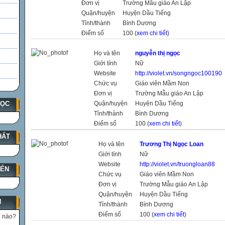
Đơn vị
Trường Mẫu giáo An Lập
Quận/huyện
Huyện Dầu Tiếng
Tỉnh/thành
Bình Dương
Điểm số
100 (
xem chi tiết
)
Họ và tên
nguyễn thị ngọc
Giới tính
Nữ
Website
http://violet.vn/songngoc100190
Chức vụ
Giáo viên Mầm Non
Đơn vị
Trường Mẫu giáo An Lập
HỌC
Quận/huyện
Huyện Dầu Tiếng
Tỉnh/thành
Bình Dương
Điểm số
100 (
xem chi tiết
)
HẤT
Họ và tên
Trương Thị Ngọc Loan
Giới tính
Nữ
Website
http://violet.vn/truongloan88
YẾN
Chức vụ
Giáo viên Mầm Non
Đơn vị
Trường Mẫu giáo An Lập
Quận/huyện
Huyện Dầu Tiếng
N
Tỉnh/thành
Bình Dương
Điểm số
100 (
xem chi tiết
)
ế nào?