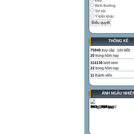
Đẹp
Bình thường
Sơ sài
Ý kiến khác
THỐNG KÊ
75940
truy cập (
chi tiết
)
20
trong hôm nay
114136
lượt xem
22
trong hôm nay
11
thành viên
ẢNH NGẪU NHIÊ