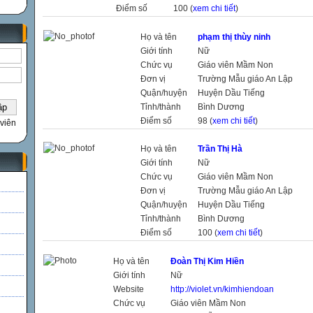
Điểm số
100 (
xem chi tiết
)
Họ và tên
phạm thị thùy ninh
Giới tính
Nữ
Chức vụ
Giáo viên Mầm Non
Đơn vị
Trường Mẫu giáo An Lập
Quận/huyện
Huyện Dầu Tiếng
Tỉnh/thành
Bình Dương
Điểm số
98 (
xem chi tiết
)
viên
Họ và tên
Trần Thị Hà
Giới tính
Nữ
Chức vụ
Giáo viên Mầm Non
Đơn vị
Trường Mẫu giáo An Lập
Quận/huyện
Huyện Dầu Tiếng
Tỉnh/thành
Bình Dương
Điểm số
100 (
xem chi tiết
)
Họ và tên
Đoàn Thị Kim Hiền
Giới tính
Nữ
Website
http://violet.vn/kimhiendoan
Chức vụ
Giáo viên Mầm Non