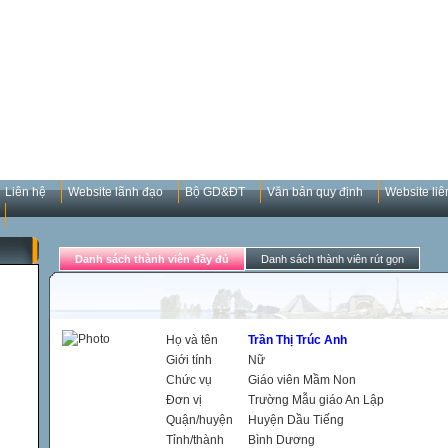
Liên hệ
Website lãnh đạo
Bộ GD&ĐT
Văn bản quy định
Website liê
Danh sách thành viên đầy đủ
Danh sách thành viên rút gọn
Họ và tên
Trần Thị Trúc Anh
Giới tính
Nữ
Chức vụ
Giáo viên Mầm Non
Đơn vị
Trường Mẫu giáo An Lập
Quận/huyện
Huyện Dầu Tiếng
Tỉnh/thành
Bình Dương