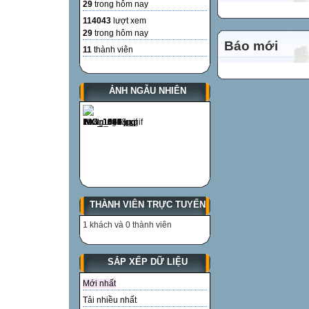
29
trong hôm nay
114043
lượt xem
29
trong hôm nay
Báo mới
11
thành viên
ẢNH NGẪU NHIÊN
THÀNH VIÊN TRỰC TUYẾN
1 khách và 0 thành viên
SẮP XẾP DỮ LIỆU
Mới nhất
Tải nhiều nhất