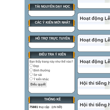
TÀI NGUYÊN DẠY HỌC
Hoạt động Lễ
CÁC Ý KIẾN MỚI NHẤT
HỖ TRỢ TRỰC TUYẾN
Hoạt động Lễ
ĐIỀU TRA Ý KIẾN
Hoạt động Lễ
Bạn thấy trang này như thế nào?
Đẹp
Bình thường
Sơ sài
Ý kiến khác
Hội thi tiếng
THỐNG KÊ
Hội thi tiếng
75881
truy cập (
chi tiết
)