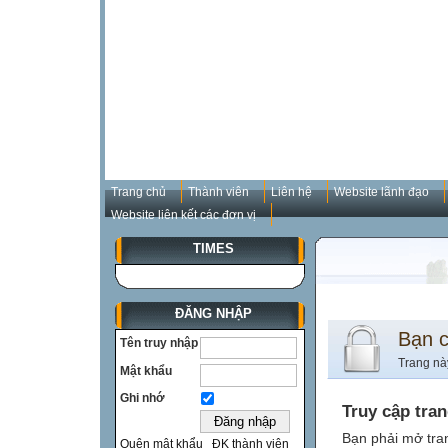
Trang chủ
Thành viên
Liên hệ
Website lãnh đạo
Website liên kết các đơn vị
TIMES
ĐĂNG NHẬP
Bạn 
Tên truy nhập
Trang nà
Mật khẩu
Ghi nhớ
Truy cập tra
Bạn phải mở tra
Quên mật khẩu
ĐK thành viên