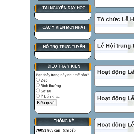
TÀI NGUYÊN DẠY HỌC
Tổ chức Lễ Hộ
CÁC Ý KIẾN MỚI NHẤT
Lễ Hội trung 
HỖ TRỢ TRỰC TUYẾN
ĐIỀU TRA Ý KIẾN
Hoạt động Lễ
Bạn thấy trang này như thế nào?
Đẹp
Bình thường
Sơ sài
Ý kiến khác
Hoạt động Lễ
THỐNG KÊ
Hoạt động Lễ
76053
truy cập (
chi tiết
)