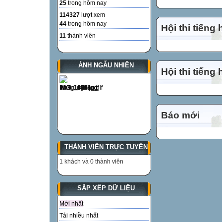
25
trong hôm nay
114327
lượt xem
44
trong hôm nay
Hội thi tiếng
11
thành viên
ẢNH NGẪU NHIÊN
Hội thi tiếng
Báo mới
THÀNH VIÊN TRỰC TUYẾN
1 khách và 0 thành viên
SẮP XẾP DỮ LIỆU
Mới nhất
Tải nhiều nhất