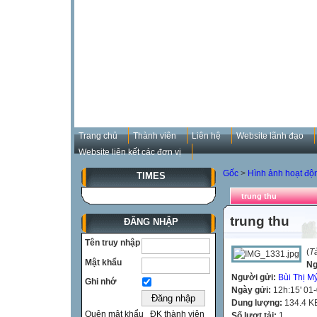
Trang chủ
Thành viên
Liên hệ
Website lãnh đạo
Website liên kết các đơn vị
Gốc
>
Hình ảnh hoạt đô
TIMES
trung thu
trung thu
ĐĂNG NHẬP
Tên truy nhập
(
T
Mật khẩu
Ng
Người gửi:
Bùi Thị M
Ghi nhớ
Ngày gửi:
12h:15' 01
Dung lượng:
134.4 K
Quên mật khẩu
ĐK thành viên
Số lượt tải:
1