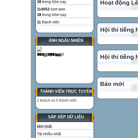
Hoạt động Lễ
38
trong hôm nay
114052
lượt xem
38
trong hôm nay
11
thành viên
Hội thi tiếng
ẢNH NGẪU NHIÊN
Hội thi tiếng
Báo mới
THÀNH VIÊN TRỰC TUYẾN
1 khách và 0 thành viên
SẮP XẾP DỮ LIỆU
Mới nhất
Tải nhiều nhất