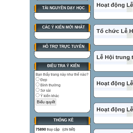
Hoạt động Lễ
TÀI NGUYÊN DẠY HỌC
CÁC Ý KIẾN MỚI NHẤT
Tổ chức Lễ Hộ
HỖ TRỢ TRỰC TUYẾN
Lễ Hội trung 
ĐIỀU TRA Ý KIẾN
Bạn thấy trang này như thế nào?
Đẹp
Hoạt động Lễ
Bình thường
Sơ sài
Ý kiến khác
Hoạt động Lễ
THỐNG KÊ
75890
truy cập (
chi tiết
)