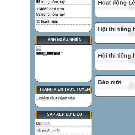
Hoạt động Lễ
55
trong hôm nay
114069
lượt xem
55
trong hôm nay
11
thành viên
Hội thi tiếng
ẢNH NGẪU NHIÊN
Hội thi tiếng
Báo mới
THÀNH VIÊN TRỰC TUYẾN
1 khách và 0 thành viên
SẮP XẾP DỮ LIỆU
Mới nhất
Tải nhiều nhất