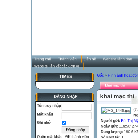
Trang chủ
Thành viên
Liên hệ
Website lãnh đạo
Website liên kết các đơn vị
Gốc
>
Hình ảnh hoạt đô
TIMES
khai mạc thi
khai mạc thi
ĐĂNG NHẬP
Tên truy nhập
(
T
Mật khẩu
Ng
Người gửi:
Bùi Thị M
Ghi nhớ
Ngày gửi:
11h:50' 27
Dung lượng:
190.6 K
Quên mật khẩu
ĐK thành viên
Số lượt tải:
1