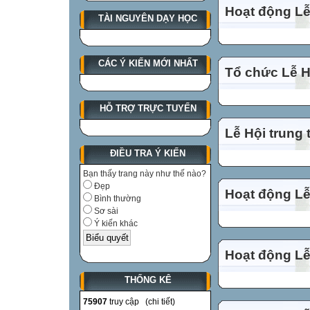
Hoạt động Lễ
TÀI NGUYÊN DẠY HỌC
CÁC Ý KIẾN MỚI NHẤT
Tổ chức Lễ Hộ
HỖ TRỢ TRỰC TUYẾN
Lễ Hội trung 
ĐIỀU TRA Ý KIẾN
Bạn thấy trang này như thế nào?
Đẹp
Hoạt động Lễ
Bình thường
Sơ sài
Ý kiến khác
Hoạt động Lễ
THỐNG KÊ
75907
truy cập (
chi tiết
)